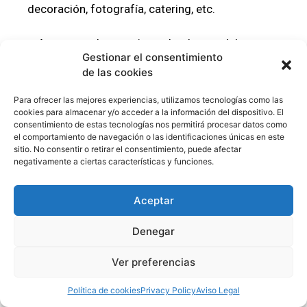
decoración, fotografía, catering, etc.
– Asesorar a las parejas sobre lo que deben
Gestionar el consentimiento
tener en cuenta a la hora de planificar su gran
de las cookies
día.
Para ofrecer las mejores experiencias, utilizamos tecnologías como las
¿Cuáles son algunos de los errores
cookies para almacenar y/o acceder a la información del dispositivo. El
consentimiento de estas tecnologías nos permitirá procesar datos como
típicos que cometen las novias a la hora
el comportamiento de navegación o las identificaciones únicas en este
de organizar sus bodas?
sitio. No consentir o retirar el consentimiento, puede afectar
negativamente a ciertas características y funciones.
Muchas novias luchan con la planificación de su
boda. Hay muchas cosas en las que pensar, y
Aceptar
puede ser abrumador planificar una boda.
Denegar
Los errores más comunes que cometen las
novias a la hora de planificar su boda son:
Ver preferencias
Política de cookies
Privacy Policy
Aviso Legal
– No pedir ayuda a familiares o amigos.