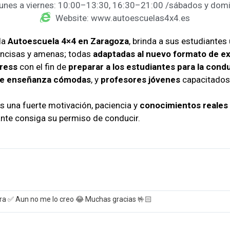
Lunes a viernes: 10:00–13:30, 16:30–21:00 /sábados y dom
Website: www.autoescuelas4x4.es
la
Autoescuela 4×4 en Zaragoza
, brinda a sus estudiantes
oncisas y amenas; todas
adaptadas al nuevo formato de 
press
con el fin de
preparar a los estudiantes para la cond
 de enseñanza cómodas
, y
profesores jóvenes
capacitados 
s una fuerte motivación, paciencia y
conocimientos reales d
nte consiga su permiso de conducir.
imera ✅ Aun no me lo creo 😂 Muchas gracias 🤟🏻