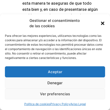
esta manera te aseguras de que todo
esta bien y, en caso de presentarse algún
problema, pueda ser tratado a tiempo.
Gestionar el consentimiento
Si tienes programada alguna
de las cookies
intervención quirúrgica bucal, es
recomendable no acudir solo
. Las
Para ofrecer las mejores experiencias, utilizamos tecnologías como las
cirugías requieren de sedación o
cookies para almacenar y/o acceder a la información del dispositivo. El
consentimiento de estas tecnologías nos permitirá procesar datos como
anestesia por lo que al finalizar muchos
el comportamiento de navegación o las identificaciones únicas en este
pacientes están un poco aturdidos o
sitio. No consentir o retirar el consentimiento, puede afectar
nerviosos y es mejor que no estén solos.
negativamente a ciertas características y funciones.
Si es tu primera vez con el odontólogo,
puede que en algún momento sientas
Aceptar
miedo antes y durante la exploración
Denegar
bucal
. De ser así,
es importante que
hables con el médico para que entienda
Ver preferencias
que quizás en algún momento deba
parar; para que puedas sentirte menos
Política de cookies
Privacy Policy
Aviso Legal
nervioso.