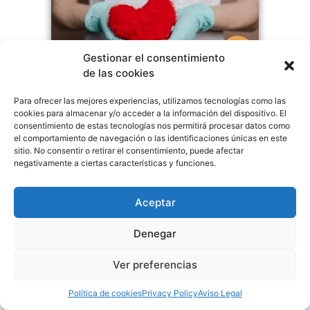
Gestionar el consentimiento
de las cookies
Para ofrecer las mejores experiencias, utilizamos tecnologías como las
cookies para almacenar y/o acceder a la información del dispositivo. El
Centros de Rehabilitación
consentimiento de estas tecnologías nos permitirá procesar datos como
el comportamiento de navegación o las identificaciones únicas en este
Clínicas Capilares
sitio. No consentir o retirar el consentimiento, puede afectar
negativamente a ciertas características y funciones.
Clínicas Estéticas
Residencias de Ancianos
Aceptar
Tiendas de Ortopedia
Denegar
Cirujanos Plásticos
Dentistas
Ver preferencias
Dermatólogos
Política de cookies
Privacy Policy
Aviso Legal
Dietistas