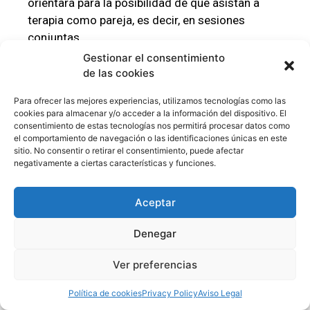
orientará para la posibilidad de que asistan a
terapia como pareja, es decir, en sesiones
conjuntas.
Gestionar el consentimiento
de las cookies
Advertencias y
Para ofrecer las mejores experiencias, utilizamos tecnologías como las
cookies para almacenar y/o acceder a la información del dispositivo. El
Consejos
consentimiento de estas tecnologías nos permitirá procesar datos como
el comportamiento de navegación o las identificaciones únicas en este
sitio. No consentir o retirar el consentimiento, puede afectar
negativamente a ciertas características y funciones.
Un psicólogo de pareja te ayudará a
establecer objetivos a corto, mediano y
Aceptar
largo plazo
. Una vez que se logra cada
tramo, se podrá avanzar a otro. Por eso,
Denegar
no tengas tus expectativas tan altas en
un principio y no te decepciones si las
Ver preferencias
sesiones no avanzan como quisieras.
Todo lleva su propio tiempo o ritmo
.
Política de cookies
Privacy Policy
Aviso Legal
Necesitas paciencia y dedicación apra ver