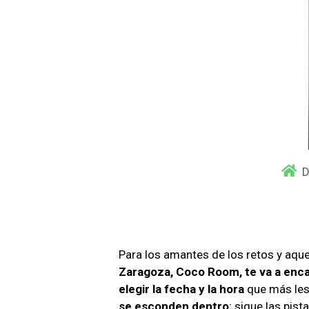
D
Para los amantes de los retos y aquel
Zaragoza, Coco Room, te va a enca
elegir la fecha y la hora
que más les
se esconden dentro
; sigue las pis