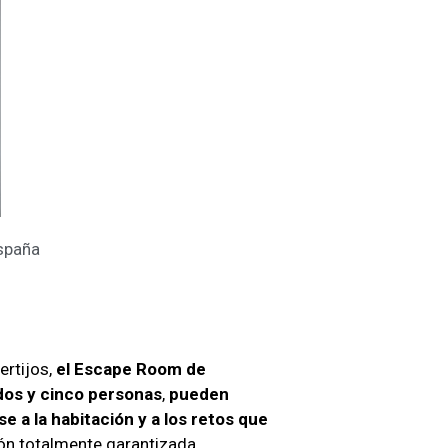
España
ertijos,
el Escape Room de
dos y cinco personas
,
pueden
 a la habitación y a los retos que
ión totalmente garantizada.