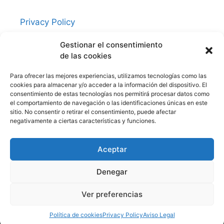
Privacy Policy
Contacto
Gestionar el consentimiento
Política de cookies (UE)
de las cookies
Aviso Legal
Para ofrecer las mejores experiencias, utilizamos tecnologías como las
cookies para almacenar y/o acceder a la información del dispositivo. El
consentimiento de estas tecnologías nos permitirá procesar datos como
Redes Sociales
el comportamiento de navegación o las identificaciones únicas en este
sitio. No consentir o retirar el consentimiento, puede afectar
negativamente a ciertas características y funciones.
Facebook
Twitter
Aceptar
Denegar
Ver preferencias
Directorio Zaragoza Global
Política de cookies
Privacy Policy
Aviso Legal