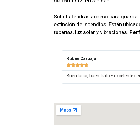
de 1500 m2. Privacidad.
Solo tú tendrás acceso para guardar
extinción de incendios. Están ubicad
tuberías, luz solar y vibraciones.
Per
Ruben Carbajal





Buen lugar, buen trato y excelente ser