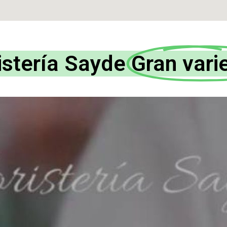
istería Sayde
Gran vari