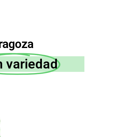
aragoza
n variedad