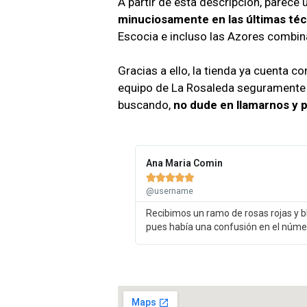
A partir de esta descripción, parece 
minuciosamente en las últimas técn
Escocia e incluso las Azores combi
Gracias a ello, la tienda ya cuenta 
equipo de La Rosaleda seguramente b
buscando,
no dude en llamarnos y 
Ana Maria Comin





@username
Recibimos un ramo de rosas rojas y bl
pues había una confusión en el númer