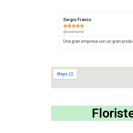
Sergio Franco





@username
Una gran empresa con un gran producto
Florist